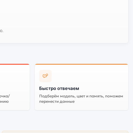
ю.
Быстро отвечаем
очка/
Подберём модель, цвет и память, поможем
анию
перенести данные