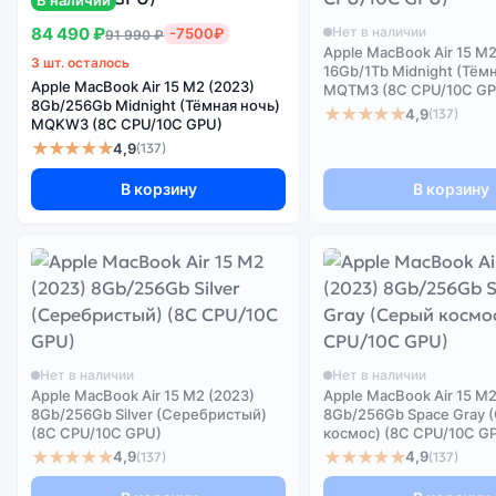
В наличии
84 490 ₽
Нет в наличии
-7500₽
91 990 ₽
Apple MacBook Air 15 M2
3 шт. осталось
16Gb/1Tb Midnight (Тём
Apple MacBook Air 15 M2 (2023)
MQTM3 (8C CPU/10C GP
8Gb/256Gb Midnight (Тёмная ночь)
★★★★★
4,9
(137)
MQKW3 (8C CPU/10C GPU)
★★★★★
4,9
(137)
В корзину
В корзину
Нет в наличии
Нет в наличии
Apple MacBook Air 15 M2 (2023)
Apple MacBook Air 15 M2
8Gb/256Gb Silver (Серебристый)
8Gb/256Gb Space Gray 
(8C CPU/10C GPU)
космос) (8C CPU/10C G
★★★★★
★★★★★
4,9
4,9
(137)
(137)