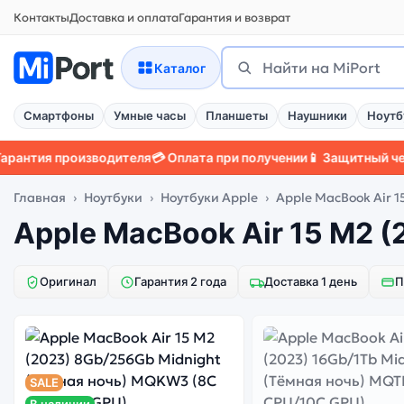
Контакты
Доставка и оплата
Гарантия и возврат
Каталог
Поиск
Найти
Смартфоны
Умные часы
Планшеты
Наушники
Ноутб
тия производителя
💳 Оплата при получении
📱 Защитный чехол

Главная
Ноутбуки
Ноутбуки Apple
Apple MacBook Air 1
Apple MacBook Air 15 M2 (
Оригинал
Гарантия 2 года
Доставка 1 день
П
SALE