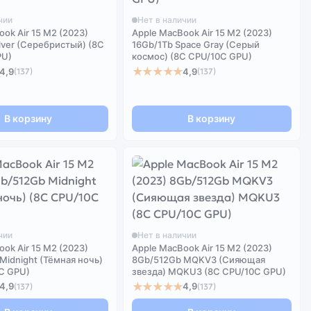
чии
Нет в наличии
ok Air 15 M2 (2023)
Apple MacBook Air 15 M2 (2023)
ilver (Серебристый) (8C
16Gb/1Tb Space Gray (Серый
PU)
космос) (8C CPU/10C GPU)
★★★★★
4,9
4,9
(137)
(137)
В корзину
В корзину
чии
Нет в наличии
ok Air 15 M2 (2023)
Apple MacBook Air 15 M2 (2023)
Midnight (Тёмная ночь)
8Gb/512Gb MQKV3 (Сияющая
C GPU)
звезда) MQKU3 (8C CPU/10C GPU)
★★★★★
4,9
4,9
(137)
(137)