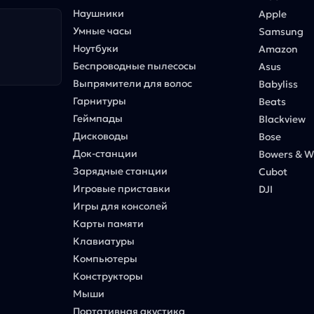
Наушники
Apple
Умные часы
Samsung
Ноутбуки
Amazon
Беспроводные пылесосы
Asus
Выпрямители для волос
Babyliss
Гарнитуры
Beats
Геймпады
Blackview
Дисководы
Bose
Док-станции
Bowers & Wi
Зарядные станции
Cubot
Игровые приставки
DJI
Игры для консолей
Карты памяти
Клавиатуры
Компьютеры
Конструкторы
Мыши
Портативная акустика