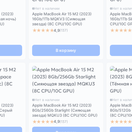
Нет в наличии
Нет в нали
 (2023)
Apple MacBook Air 15 M2 (2023)
Apple MacBo
ная ночь)
16Gb/1Tb MQKV3 (Сияющая
16Gb/1Tb S
U)
звезда) (8C CPU/10C GPU)
CPU/10C G
★★★★★
★★★★★
4,9
(137)
В корзину
Нет в наличии
Нет в нали
 (2023)
Apple MacBook Air 15 M2 (2023)
Apple MacBo
(Серый
8Gb/256Gb Starlight (Сияющая
8Gb/512Gb 
PU)
звезда) MQKU3 (8C CPU/10C GPU)
(8C CPU/10
★★★★★
★★★★★
4,9
(137)