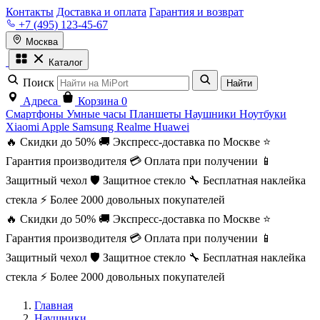
Контакты
Доставка и оплата
Гарантия и возврат
+7 (495) 123-45-67
Москва
Каталог
Поиск
Найти
Адреса
Корзина
0
Смартфоны
Умные часы
Планшеты
Наушники
Ноутбуки
Xiaomi
Apple
Samsung
Realme
Huawei
🔥 Скидки до 50%
🚚 Экспресс-доставка по Москве
⭐
Гарантия производителя
💳 Оплата при получении
📱
Защитный чехол
🛡️ Защитное стекло
🔧 Бесплатная наклейка
стекла
⚡ Более 2000 довольных покупателей
🔥 Скидки до 50%
🚚 Экспресс-доставка по Москве
⭐
Гарантия производителя
💳 Оплата при получении
📱
Защитный чехол
🛡️ Защитное стекло
🔧 Бесплатная наклейка
стекла
⚡ Более 2000 довольных покупателей
Главная
Наушники