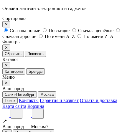
Онлайн-магазин электроники и гаджетов
Сортировка
✕
Сначала новые
По скидке
Сначала дешёвые
Сначала дорогие
По имени A–Z
По имени Z–A
Фильтры
✕
Сбросить
Показать
Каталог
✕
Категории
Бренды
Меню
✕
Ваш город
Санкт-Петербург
Москва
Контакты
Гарантия и возврат
Оплата и доставка
Поиск
Карта сайта
Корзина
📍
Ваш город — Москва?