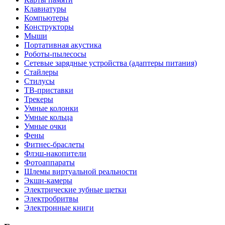
Клавиатуры
Компьютеры
Конструкторы
Мыши
Портативная акустика
Роботы-пылесосы
Сетевые зарядные устройства (адаптеры питания)
Стайлеры
Стилусы
ТВ-приставки
Трекеры
Умные колонки
Умные кольца
Умные очки
Фены
Фитнес-браслеты
Флэш-накопители
Фотоаппараты
Шлемы виртуальной реальности
Экшн-камеры
Электрические зубные щетки
Электробритвы
Электронные книги