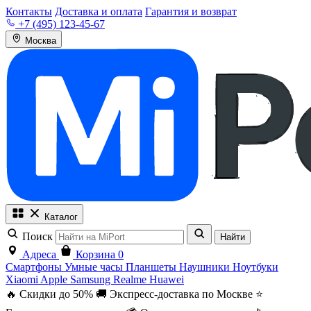
Контакты
Доставка и оплата
Гарантия и возврат
+7 (495) 123-45-67
Москва
Каталог
Поиск
Найти
Адреса
Корзина
0
Смартфоны
Умные часы
Планшеты
Наушники
Ноутбуки
Xiaomi
Apple
Samsung
Realme
Huawei
🔥 Скидки до 50%
🚚 Экспресс-доставка по Москве
⭐