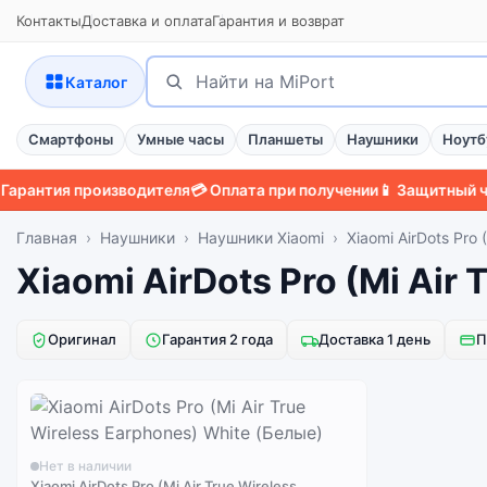
Контакты
Доставка и оплата
Гарантия и возврат
Поиск
Найти
Каталог
Смартфоны
Умные часы
Планшеты
Наушники
Ноутб
антия производителя
💳 Оплата при получении
📱 Защитный чехо
Главная
Наушники
Наушники Xiaomi
Xiaomi AirDots Pro 
Xiaomi AirDots Pro (Mi Air 
Оригинал
Гарантия 2 года
Доставка 1 день
П
Нет в наличии
Xiaomi AirDots Pro (Mi Air True Wireless