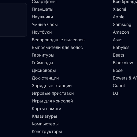
Смартфоны
Все бренд
Планшеты
Xiaomi
Наушники
Apple
Умные часы
Samsung
Ноутбуки
Amazon
Беспроводные пылесосы
Asus
Выпрямители для волос
Babyliss
Гарнитуры
Beats
Геймпады
Blackview
Дисководы
Bose
Док-станции
Bowers & Wi
Зарядные станции
Cubot
Игровые приставки
DJI
Игры для консолей
Карты памяти
Клавиатуры
Компьютеры
Конструкторы