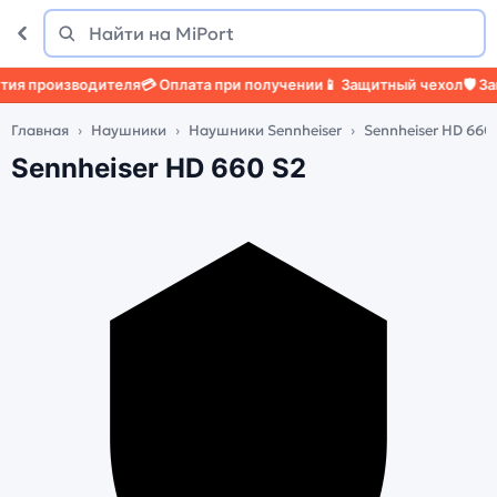
Поиск
Найти
я производителя
💳 Оплата при получении
📱 Защитный чехол
🛡️ Защ
Главная
Наушники
Наушники Sennheiser
Sennheiser HD 660
Sennheiser HD 660 S2