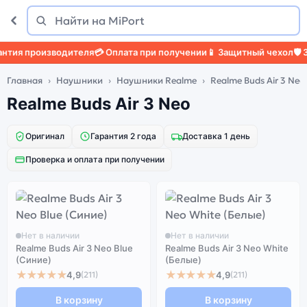
Поиск
Найти
тия производителя
💳 Оплата при получении
📱 Защитный чехол
🛡️ З
Главная
Наушники
Наушники Realme
Realme Buds Air 3 Neo
Realme Buds Air 3 Neo
Оригинал
Гарантия 2 года
Доставка 1 день
Проверка и оплата при получении
Нет в наличии
Нет в наличии
Realme Buds Air 3 Neo Blue
Realme Buds Air 3 Neo White
(Синие)
(Белые)
★★★★★
★★★★★
4,9
4,9
(211)
(211)
В корзину
В корзину