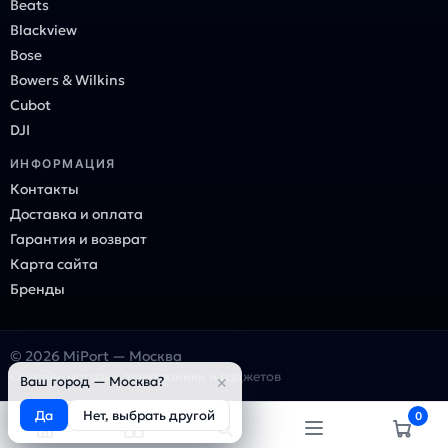
Beats
Blackview
Bose
Bowers & Wilkins
Cubot
DJI
ИНФОРМАЦИЯ
Контакты
Доставка и оплата
Гарантия и возврат
Карта сайта
Бренды
© 2026 MiPort — Москва
Онлайн-магазин электроники и гаджетов
×
Ваш город — Москва?
Да
Нет, выбрать другой
0