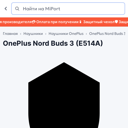
Поиск
Найти
роизводителя
💳 Оплата при получении
📱 Защитный чехол
🛡️ Защитн
Главная
Наушники
Наушники OnePlus
OnePlus Nord Buds 3 
OnePlus Nord Buds 3 (E514A)