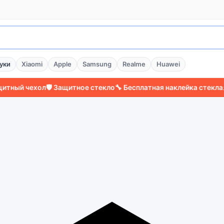
уки
Xiaomi
Apple
Samsung
Realme
Huawei
чехол
🛡️ Защитное стекло
🔧 Бесплатная наклейка стекла
⚡ Более