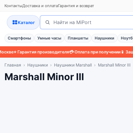
Контакты
Доставка и оплата
Гарантия и возврат
Поиск
Найти
Каталог
Смартфоны
Умные часы
Планшеты
Наушники
Ноутб
⭐ Гарантия производителя
💳 Оплата при получении
📱 Защитный 
Главная
Наушники
Наушники Marshall
Marshall Minor III
Marshall Minor III