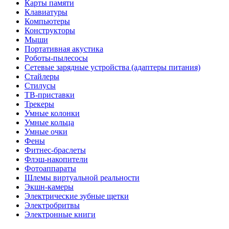
Карты памяти
Клавиатуры
Компьютеры
Конструкторы
Мыши
Портативная акустика
Роботы-пылесосы
Сетевые зарядные устройства (адаптеры питания)
Стайлеры
Стилусы
ТВ-приставки
Трекеры
Умные колонки
Умные кольца
Умные очки
Фены
Фитнес-браслеты
Флэш-накопители
Фотоаппараты
Шлемы виртуальной реальности
Экшн-камеры
Электрические зубные щетки
Электробритвы
Электронные книги