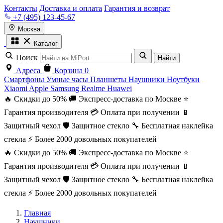
Контакты
Доставка и оплата
Гарантия и возврат
+7 (495) 123-45-67
Москва
Каталог
Поиск
Найти
Адреса
Корзина
0
Смартфоны
Умные часы
Планшеты
Наушники
Ноутбуки
Xiaomi
Apple
Samsung
Realme
Huawei
🔥 Скидки до 50%
🚚 Экспресс-доставка по Москве
⭐
Гарантия производителя
💳 Оплата при получении
📱
Защитный чехол
🛡️ Защитное стекло
🔧 Бесплатная наклейка
стекла
⚡ Более 2000 довольных покупателей
🔥 Скидки до 50%
🚚 Экспресс-доставка по Москве
⭐
Гарантия производителя
💳 Оплата при получении
📱
Защитный чехол
🛡️ Защитное стекло
🔧 Бесплатная наклейка
стекла
⚡ Более 2000 довольных покупателей
Главная
Наушники