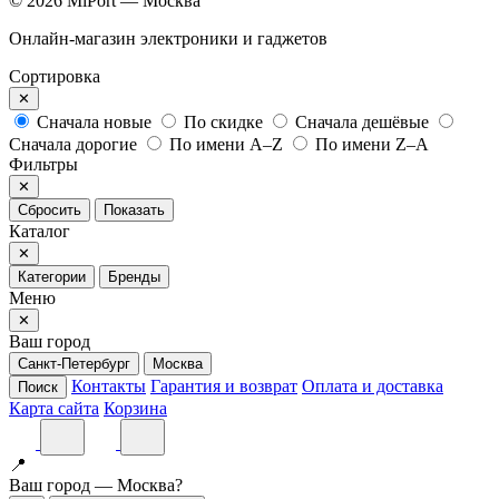
© 2026 MiPort — Москва
Онлайн-магазин электроники и гаджетов
Сортировка
✕
Сначала новые
По скидке
Сначала дешёвые
Сначала дорогие
По имени A–Z
По имени Z–A
Фильтры
✕
Сбросить
Показать
Каталог
✕
Категории
Бренды
Меню
✕
Ваш город
Санкт-Петербург
Москва
Контакты
Гарантия и возврат
Оплата и доставка
Поиск
Карта сайта
Корзина
📍
Ваш город — Москва?