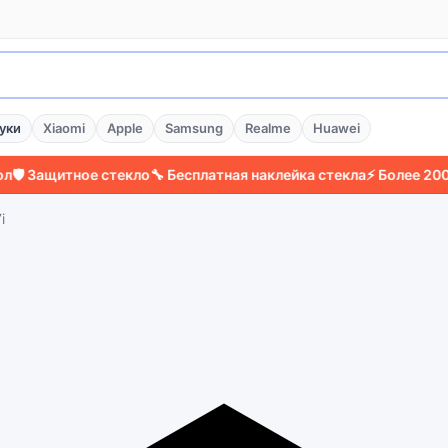
уки
Xiaomi
Apple
Samsung
Realme
Huawei
Защитное стекло
🔧 Бесплатная наклейка стекла
⚡ Более 2000 до
i