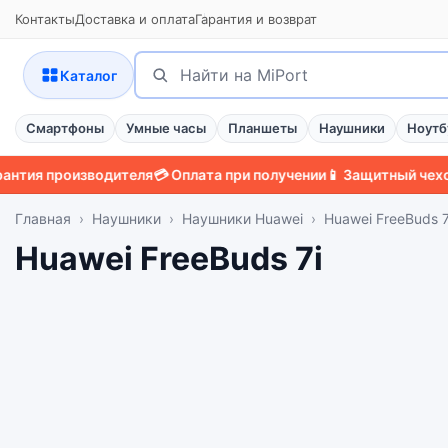
Контакты
Доставка и оплата
Гарантия и возврат
Поиск
Найти
Каталог
Смартфоны
Умные часы
Планшеты
Наушники
Ноутб
я производителя
💳 Оплата при получении
📱 Защитный чехол
🛡️ 
Главная
Наушники
Наушники Huawei
Huawei FreeBuds 7
Huawei FreeBuds 7i