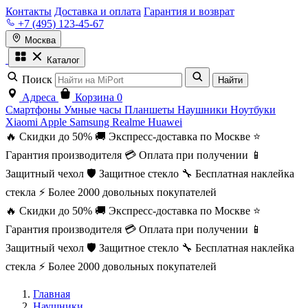
Контакты
Доставка и оплата
Гарантия и возврат
+7 (495) 123-45-67
Москва
Каталог
Поиск
Найти
Адреса
Корзина
0
Смартфоны
Умные часы
Планшеты
Наушники
Ноутбуки
Xiaomi
Apple
Samsung
Realme
Huawei
🔥 Скидки до 50%
🚚 Экспресс-доставка по Москве
⭐
Гарантия производителя
💳 Оплата при получении
📱
Защитный чехол
🛡️ Защитное стекло
🔧 Бесплатная наклейка
стекла
⚡ Более 2000 довольных покупателей
🔥 Скидки до 50%
🚚 Экспресс-доставка по Москве
⭐
Гарантия производителя
💳 Оплата при получении
📱
Защитный чехол
🛡️ Защитное стекло
🔧 Бесплатная наклейка
стекла
⚡ Более 2000 довольных покупателей
Главная
Наушники