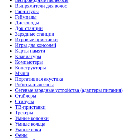
Беспроводные пылесосы
Выпрямители для волос
Гарнитуры
Геймпады
Дисководы
Док-станции
Зарядные станции
Игровые приставки
Игры для консолей
Карты памяти
Клавиатуры
Компьютеры
Конструкторы
Мыши
Портативная акустика
Роботы-пылесосы
Сетевые зарядные устройства (адаптеры питания)
Стайлеры
Стилусы
ТВ-приставки
Трекеры
Умные колонки
Умные кольца
Умные очки
Фены