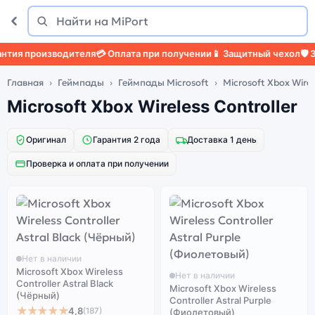
Поиск
Найти
тия производителя
💳 Оплата при получении
📱 Защитный чехол
🛡️ З
Главная
Геймпады
Геймпады Microsoft
Microsoft Xbox Wirel
Microsoft Xbox Wireless Controller
Оригинал
Гарантия 2 года
Доставка 1 день
Проверка и оплата при получении
Нет в наличии
Microsoft Xbox Wireless
Нет в наличии
Controller Astral Black
Microsoft Xbox Wireless
(Чёрный)
Controller Astral Purple
★★★★★
4,8
(187)
(Фиолетовый)