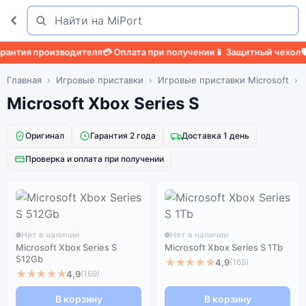
Поиск
Найти
антия производителя
💳 Оплата при получении
📱 Защитный чехол
🛡️
Главная
Игровые приставки
Игровые приставки Microsoft
Microsoft Xbox Series S
Оригинал
Гарантия 2 года
Доставка 1 день
Проверка и оплата при получении
Нет в наличии
Нет в наличии
Microsoft Xbox Series S
Microsoft Xbox Series S 1Tb
512Gb
★★★★★
4,9
(169)
★★★★★
4,9
(169)
В корзину
В корзину