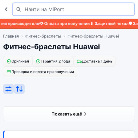
Поиск
Найти
ия производителя
💳 Оплата при получении
📱 Защитный чехол
🛡️ За
Главная
Фитнес-браслеты
Фитнес-браслеты Huawei
Фитнес-браслеты Huawei
Оригинал
Гарантия 2 года
Доставка 1 день
Проверка и оплата при получении
Показать ещё