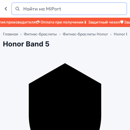
Поиск
Найти
 производителя
💳 Оплата при получении
📱 Защитный чехол
🛡️ Защи
Главная
Фитнес-браслеты
Фитнес-браслеты Honor
Honor B
Honor Band 5