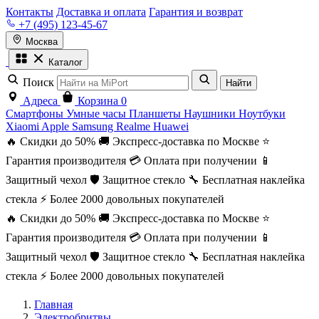
Контакты
Доставка и оплата
Гарантия и возврат
+7 (495) 123-45-67
Москва
Каталог
Поиск
Найти
Адреса
Корзина
0
Смартфоны
Умные часы
Планшеты
Наушники
Ноутбуки
Xiaomi
Apple
Samsung
Realme
Huawei
🔥 Скидки до 50%
🚚 Экспресс-доставка по Москве
⭐
Гарантия производителя
💳 Оплата при получении
📱
Защитный чехол
🛡️ Защитное стекло
🔧 Бесплатная наклейка
стекла
⚡ Более 2000 довольных покупателей
🔥 Скидки до 50%
🚚 Экспресс-доставка по Москве
⭐
Гарантия производителя
💳 Оплата при получении
📱
Защитный чехол
🛡️ Защитное стекло
🔧 Бесплатная наклейка
стекла
⚡ Более 2000 довольных покупателей
Главная
Электробритвы