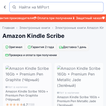
Поиск
Найти
тия производителя
💳 Оплата при получении
📱 Защитный чехол
🛡️ З
Главная
Электронные книги
Электронные книги Amazon Kind
Amazon Kindle Scribe
Оригинал
Гарантия 2 года
Доставка 1 день
Проверка и оплата при получении
Нет в наличии
Amazon Kindle Scribe 16Gb +
Нет в наличии
Premium Pen Graphite
Amazon Kindle Scribe 16Gb +
(Чёрный)
Premium Pen Metallic Jade
★★★★★
4,7
(159)
(Зелёный)