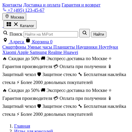
Контакты
Доставка и оплата
Гарантия и возврат
+7 (495) 123-45-67
Москва
Каталог
Поиск
Найти
Адреса
Корзина
0
Смартфоны
Умные часы
Планшеты
Наушники
Ноутбуки
Xiaomi
Apple
Samsung
Realme
Huawei
🔥 Скидки до 50%
🚚 Экспресс-доставка по Москве
⭐
Гарантия производителя
💳 Оплата при получении
📱
Защитный чехол
🛡️ Защитное стекло
🔧 Бесплатная наклейка
стекла
⚡ Более 2000 довольных покупателей
🔥 Скидки до 50%
🚚 Экспресс-доставка по Москве
⭐
Гарантия производителя
💳 Оплата при получении
📱
Защитный чехол
🛡️ Защитное стекло
🔧 Бесплатная наклейка
стекла
⚡ Более 2000 довольных покупателей
Главная
Игры для консолей