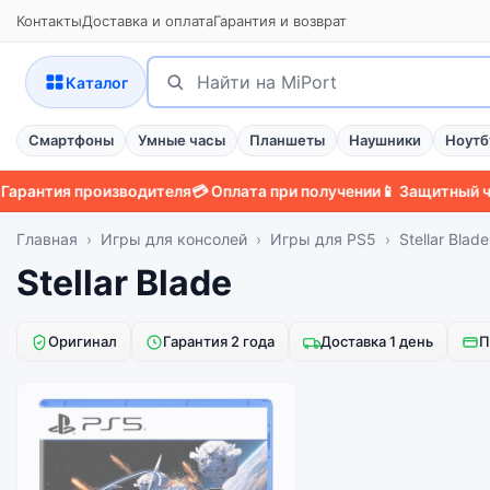
Контакты
Доставка и оплата
Гарантия и возврат
Поиск
Найти
Каталог
Смартфоны
Умные часы
Планшеты
Наушники
Ноутб
антия производителя
💳 Оплата при получении
📱 Защитный чехол
Главная
Игры для консолей
Игры для PS5
Stellar Blade
Stellar Blade
Оригинал
Гарантия 2 года
Доставка 1 день
П