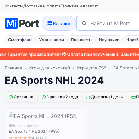
Контакты
Доставка и оплата
Гарантия и возврат
Поиск
Найти
Каталог
Смартфоны
Умные часы
Планшеты
Наушники
Ноутб
Гарантия производителя
💳 Оплата при получении
📱 Защитный ч
Главная
Игры для консолей
Игры для PS5
EA Sports N
EA Sports NHL 2024
Оригинал
Гарантия 2 года
Доставка 1 день
П
Нет в наличии
EA Sports NHL 2024 (PS5)
★★★★★
4,6
(146)