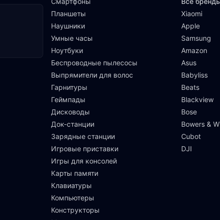
Смартфоны
Все бренд
Планшеты
Xiaomi
Наушники
Apple
Умные часы
Samsung
Ноутбуки
Amazon
Беспроводные пылесосы
Asus
Выпрямители для волос
Babyliss
Гарнитуры
Beats
Геймпады
Blackview
Дисководы
Bose
Док-станции
Bowers & Wi
Зарядные станции
Cubot
Игровые приставки
DJI
Игры для консолей
Карты памяти
Клавиатуры
Компьютеры
Конструкторы