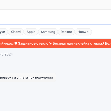
уки
Xiaomi
Apple
Samsung
Realme
Huawei
ехол
🛡️ Защитное стекло
🔧 Бесплатная наклейка стекла
⚡ Более 
HL 2024
роверка и оплата при получении