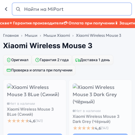
Поиск
Найти
ве
⭐ Гарантия производителя
💳 Оплата при получении
📱 Защитный
Главная
Мыши
Мыши Xiaomi
Xiaomi Wireless Mouse 3
Xiaomi Wireless Mouse 3
Оригинал
Гарантия 2 года
Доставка 1 день
Проверка и оплата при получении
Нет в наличии
Xiaomi Wireless Mouse 3
Нет в наличии
BLue (Синий)
Xiaomi Wireless Mouse 3
★★★★★
4,6
(141)
Dark Grey (Чёрный)
★★★★★
4,6
(141)