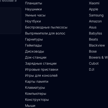
о Москве и
Планшеты
Xiaomi
Наушники
Apple
Умные часы
Samsung
Ноутбуки
Amazon
Беспроводные пылесосы
Asus
Выпрямители для волос
Babyliss
Гарнитуры
Beats
Геймпады
Blackview
Дисководы
Bose
Док-станции
Bowers & Wi
Зарядные станции
Cubot
Игровые приставки
DJI
Игры для консолей
Карты памяти
Клавиатуры
Компьютеры
Конструкторы
Мыши