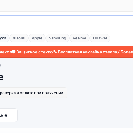
уки
Xiaomi
Apple
Samsung
Realme
Huawei
ол
🛡️ Защитное стекло
🔧 Бесплатная наклейка стекла
⚡ Более 20
e
e
роверка и оплата при получении