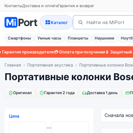
Контакты
Доставка и оплата
Гарантия и возврат
Поиск
Найти
Каталог
Смартфоны
Умные часы
Планшеты
Наушники
Ноутб
рантия производителя
💳 Оплата при получении
📱 Защитный чех
Главная
Портативная акустика
Портативные колонки Bos
Портативные колонки Bos
Оригинал
Гарантия 2 года
Доставка 1 день
П
Цена
—