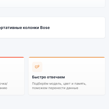
ортативные колонки Bose
Быстро отвечаем
очка/
Подберём модель, цвет и память,
анию
поможем перенести данные