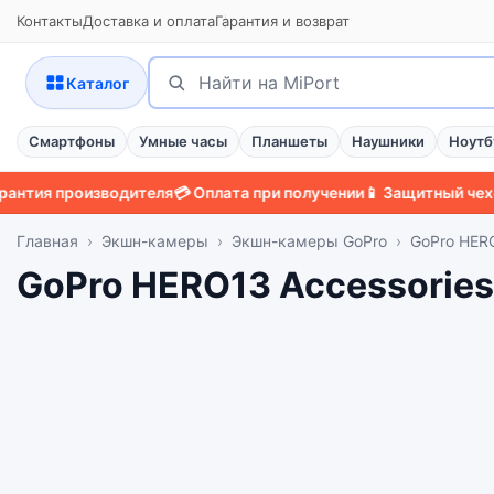
Контакты
Доставка и оплата
Гарантия и возврат
Поиск
Найти
Каталог
Смартфоны
Умные часы
Планшеты
Наушники
Ноутб
 производителя
💳 Оплата при получении
📱 Защитный чехол
🛡️ 
Главная
Экшн-камеры
Экшн-камеры GoPro
GoPro HERO
GoPro HERO13 Accessories