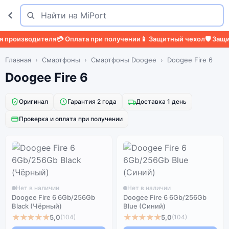
Поиск
Найти
производителя
💳 Оплата при получении
📱 Защитный чехол
🛡️ Защит
Главная
Смартфоны
Смартфоны Doogee
Doogee Fire 6
Doogee Fire 6
Оригинал
Гарантия 2 года
Доставка 1 день
Проверка и оплата при получении
Нет в наличии
Нет в наличии
Doogee Fire 6 6Gb/256Gb
Doogee Fire 6 6Gb/256Gb
Black (Чёрный)
Blue (Синий)
★★★★★
★★★★★
5,0
5,0
(104)
(104)