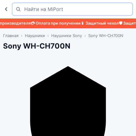
Поиск
Найти
оизводителя
💳 Оплата при получении
📱 Защитный чехол
🛡️ Защитно
Главная
Наушники
Наушники Sony
Sony WH-CH700N
Sony WH-CH700N